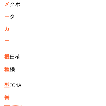
メ
クボ
ー
タ
カ
ー
機
田植
種
機
型
JC4A
番