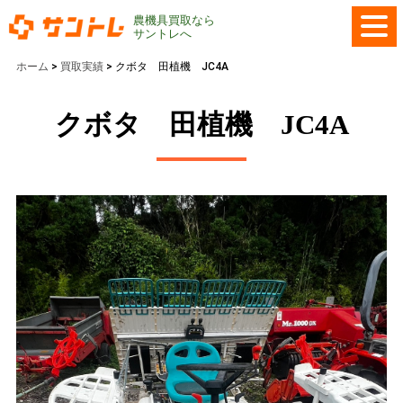
農機具買取なら
サントレへ
ホーム
>
買取実績
>
クボタ 田植機 JC4A
クボタ 田植機 JC4A