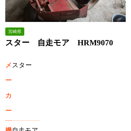
宮崎県
スター 自走モア HRM9070
メ
スター
ー
カ
ー
機
自走モア